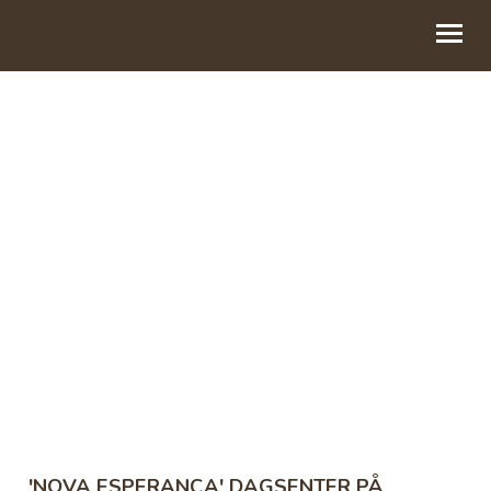
DETTE ER OSS
VÅRT ARBEID
HISTORIER
BLI FADDER
GI EN GAVE
KONTAKT OSS
'NOVA ESPERANÇA' DAGSENTER PÅ